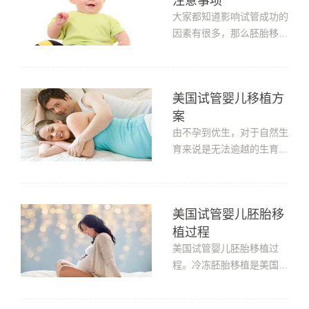
注意事项
身原因又掉下来了，所以对
胚胎移植前后的注意事项都
大家都知道影响试管成功的
十分在意。美国试管婴儿移
因素有很多，那么胚胎移植
植后...
成功率究竟这是怎么回事
呢?与什么有关系呢?这个
就要说到试管婴儿的流程
美国试管婴儿移植方
了，尤其是去美国做试管婴
案
儿的家庭，那么美国试管婴
儿移植后注意事项有什么。
由不孕到优生，对于自然生
美国试管婴儿移植后注意事
育来说是无法逾越的生育鸿
项移植后，女...
沟;现随着美国第三代试管
婴儿在临床应用上日趋成
熟，人工辅助生殖技术不仅
美国试管婴儿胚胎移
得到了空前发展，还被赋予
植过程
了新时代的生育使命——优
生优育，使得不孕不育人群
美国试管婴儿胚胎移植过
对生育这件事有了更多的期
程。冷冻胚胎移植是美国试
待和选择...
管婴儿中的一种方案，解冻
来自先前冷冻的试管婴儿周