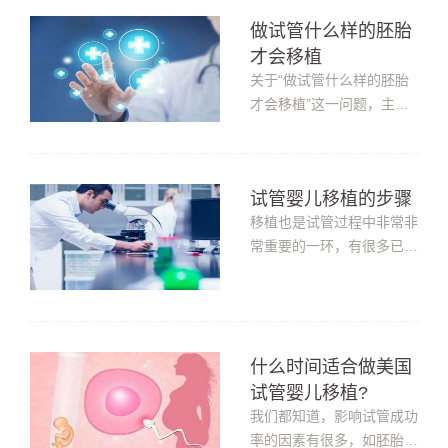
答一下。试管婴儿移植有风
做试管什么样的胚胎
险吗尽管移植本身非常简
才会移植
短，但存在一些风险。选择
一家成功转让的良好声誉的
关于“做试管什么样的胚胎
诊所，因为它是体外受精治
才会移植”这一问题，主要
疗中最关...
看是否通过了遗传学筛查诊
断。因为胚胎质量的健康程
度与成功率之间呈正比，所
试管婴儿移植的步骤
以非常重要。若出现染色体
移植也是试管过程中非常非
异常、碎片率过高及活性差
常重要的一环，有很多已经
等问题，那么将这些不健康
进入周期的客人，也会非常
的胚胎移植到子女性宫内易
好奇，移植的过程到底是什
导致...
么样的呢?整个过程大概需
要多久的时间?用不用打麻
什么时间适合做美国
醉?移植需要开刀吗?下面
是试管婴儿移植的步骤。试
试管婴儿移植?
管婴儿移植的步骤移植前，
我们都知道，影响试管成功
子宫环境检...
率的因素有很多，如胚胎质