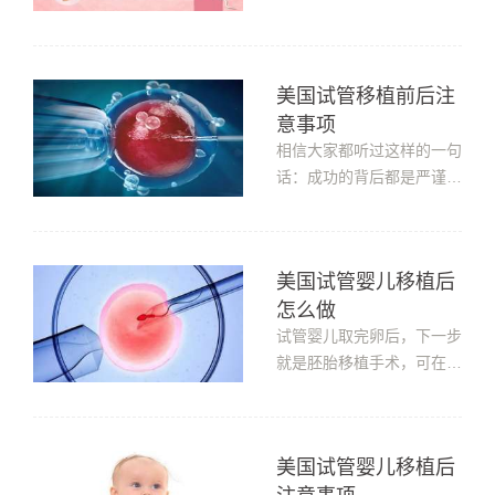
量、子宫内膜厚度、医生的
不当操作等。或许您听到过
因为“移植时间不对而导致
美国试管移植前后注
的着床失败”的情况，什么
意事项
时间适合做美国试管婴儿移
植?什么时间适合做美国试
相信大家都听过这样的一句
管婴儿移植?上述所说的移
话：成功的背后都是严谨的
植时间不...
自律。其实，做试管也同样
如此，医院的设备、专家技
术、试管流程等这些都是外
美国试管婴儿移植后
在因素，自身因素也同样是
怎么做
成功与否的关键。下面是美
国试管移植前后注意事项。
试管婴儿取完卵后，下一步
美国试管移植前后注意事项
就是胚胎移植手术，可在移
【移...
植前，大部分准妈妈都会担
心胚胎移植回子宫以后，准
妈妈都希望胚胎能够早日着
美国试管婴儿移植后
床，还担心胚胎会不因为自