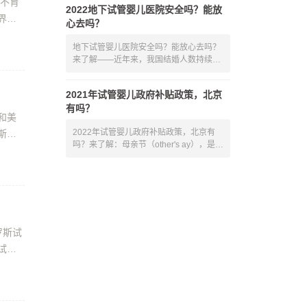
孕不育
2022地下试管婴儿医院安全吗？能放
界前
心去吗？
地下试管婴儿医院安全吗？能放心去吗？
来了解——近年来，我国结婚人数持续减
少
2021年试管婴儿政府补贴政策，北京
有吗？
和美
2022年试管婴儿政府补贴政策，北京有
斯试
吗？来了解：母亲节（other's ay），是一
个感
罗斯试
试管