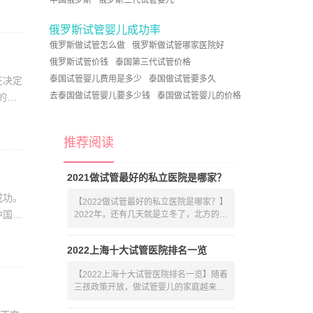
中国俄罗斯
俄罗斯三代试管婴儿
俄罗斯试管婴儿成功率
俄罗斯做试管怎么做
俄罗斯做试管哪家医院好
俄罗斯试管价钱
泰国第三代试管价格
泰国试管婴儿费用是多少
泰国做试管要多久
在决定
去泰国做试管婴儿要多少钱
泰国做试管婴儿的价格
的俄
推荐阅读
2021做试管最好的私立医院是哪家？
成功。
【2022做试管最好的私立医院是哪家？】
中国和
2022年，还有几天就是立冬了，北方的天
气实
2022上海十大试管医院排名一览
【2022上海十大试管医院排名一览】随着
三孩政策开放，做试管婴儿的家庭越来越
多，