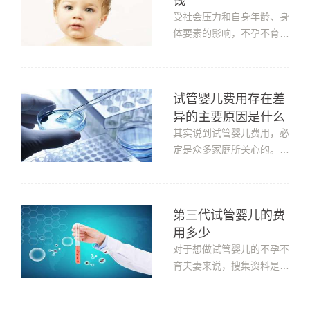
钱
划，也就不一样;比如，还
没有孩子的父母和有孩子的
受社会压力和自身年龄、身
父母，她们的计划不同，想
体要素的影响，不孕不育困
法不同，做法也不...
扰着许多夫妻。但试管婴儿
技术的出现解决了这个问
题，给许多有不孕不育问题
试管婴儿费用存在差
的家庭带去了福音。而对于
异的主要原因是什么
试管婴儿的费用，自然而然
也就成了许多家庭关注的重
其实说到试管婴儿费用，必
点。那么，做试管全部费用
定是众多家庭所关心的。毕
多少钱...
竟一次试管助孕过程下来所
需要的费用并不是一笔小数
目，因此还是需要重视才
第三代试管婴儿的费
行，要知道，借助试管技术
用多少
达成求子心愿的家庭，费用
和成功率都是所重点关注的
对于想做试管婴儿的不孕不
焦点问题。也有不少患者疑
育夫妻来说，搜集资料是第
惑：试...
一步，只有将试管婴儿相关
的基础知识相对了解过后，