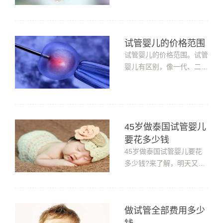
分——1、...
为身体、年龄原因很难自然
受孕，这时候就会考虑通过
辅助生殖技术来助孕。不同
试管婴儿的价格范围
国家地区，第一、二、三代
试管婴儿的价格范围。试管
试管的价格都有差异。那么
婴儿有区别，像一代、二代
试管婴儿的价格明细大概是
和三代就有很大区别，另外
多少?试管婴儿的价格明细
国内城市不一样，价格也有
大概是...
差异，一线大城市和三、四
线小城市价格也不同，而且
45岁做泰国试管婴儿
很多朋友试管的原因不同，
调理时要吃的保养品、或者
要花多少钱
对症的药物等等都有区别，
45岁做泰国试管婴儿要花
所以...
多少钱?来了解，明天又到
了周末?你，打算做什么
呢?有没有什么好的计划?
我们每个人所接触的社会层
做试管全部费用多少
面不一样，当然，周末的计