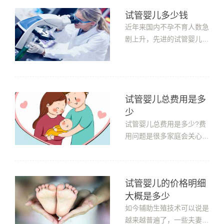
庭而言，这是一笔不小的花
试管婴儿多少钱
费。所以大家在做之前，就
近年来国内不孕不育人数急
应该对试管婴儿的花费有一
剧上升，先进的试管婴儿技
个大概的估算，这样也能保
术解决了不少不孕不育家庭
证试管婴儿助孕的过程能顺
的生育问题。至此，试管婴
利地...
儿技术也受到了越来越多不
孕不育患者青睐。但由于试
试管婴儿总费用是多
管婴儿费用不能报销，很多
朋友都想知道试管婴儿多少
少
钱和具体明细表。下面我们
试管婴儿总费用是多少?费
就一...
用问题是很多家庭会关心
的。大家做试管婴儿时，提
前了解了试管婴儿的费用，
才能更好的做好准备。试管
试管婴儿的价格明细
婴儿总费用是多少试管婴儿
大概是多少
的费用一般包括术前检查费
用、促排卵药物费用、手术
如今辅助生殖技术可以说是
及实验室操作费用这三个部
越来越普遍了，一些夫妻因