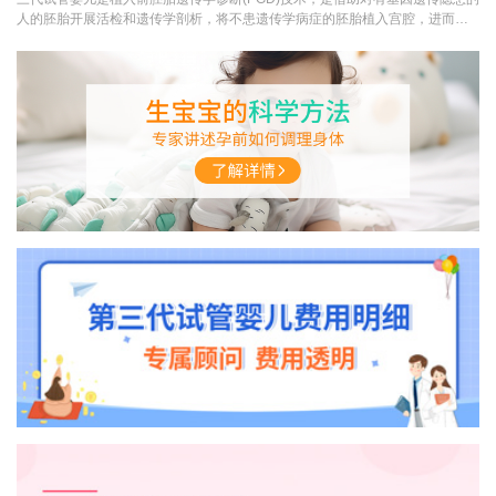
人的胚胎开展活检和遗传学剖析，将不患遗传学病症的胚胎植入宫腔，进而得
到正常胎儿的诊断方...