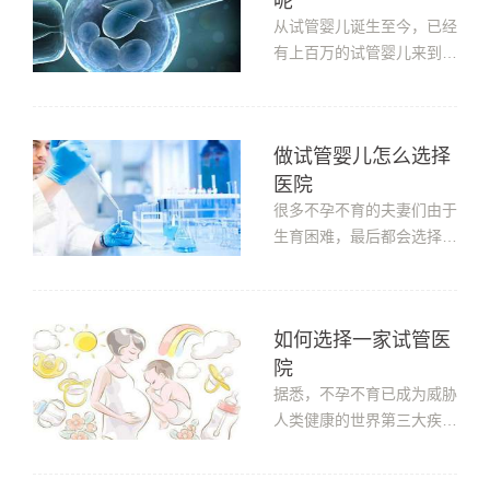
呢
染和生活方式不健康。随着
不孕不育症的增多，越来越
从试管婴儿诞生至今，已经
多的患者开始考虑试管婴儿
有上百万的试管婴儿来到这
技术。但...
个世界，尽管试管婴儿的数
量在上涨，但是还有很多不
孕不育家庭不知道要怎么选
做试管婴儿怎么选择
择医院和医生进行辅助生
医院
殖。要如何选择试管医院
呢?要如何选择试管医院
很多不孕不育的夫妻们由于
呢?1、选择有规模的医院
生育困难，最后都会选择去
比如说：两家医...
做试管婴儿来助孕，但是这
个时候众多的试管婴儿生殖
中心让人眼花缭乱?那么要
如何选择一家试管医
怎么选呢?做试管婴儿怎么
院
选择医院?做试管婴儿怎么
选择医院?1、医院试管技
据悉，不孕不育已成为威胁
术的选择每个人情况不同，
人类健康的世界第三大疾
选择医院和技...
病!在我国，不孕不育问题
给很多家庭带来了困扰。不