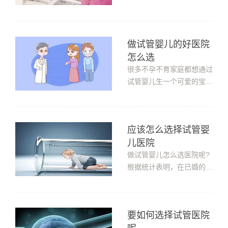
们必须...
自然受孕的重重失败之后，
走向了试管婴儿之路，已完
成自己的求子计划。去哪里
做试管婴儿的好医院
做试管婴儿比较好?哪些医
怎么选
院做试管婴儿成功率高?想
去做试管婴儿的准爸妈们，
很多不孕不育家庭都想通过
最关心的还是试管婴儿医院
试管婴儿生一个可爱的宝
的选择问...
宝，但由于目前国内要做试
管婴儿技术有着严苛的条件
限制，使得一部分家庭将目
应该怎么选择试管婴
光放到了海外。但因为目前
儿医院
海外生殖医院如同雨后春笋
一般，多如牛毛，在选择上
做试管婴儿怎么选医院呢?
让大家感到迷茫，究竟什么
根据统计表明，在已婚的育
样的医...
龄夫妇中，不能生育者约占
少数，而且还有增加的趋
势。专家指出，导致大多数
要如何选择试管医院
不孕不育的诱因多为环境污