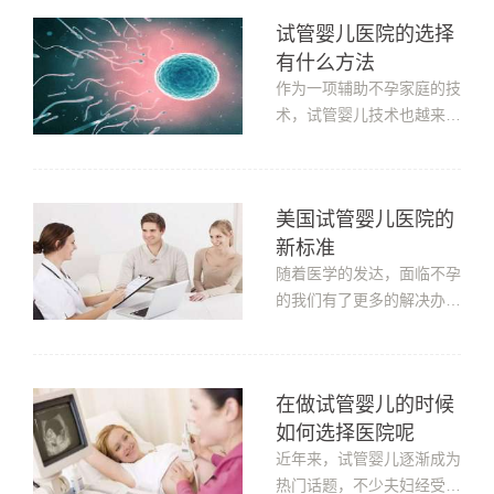
走上了试管婴儿的道路。由
试管婴儿医院的选择
于俄罗斯离我们很远，很多
有什么方法
人第一次接触到试管婴儿的
辅助分娩技术，不知道如何
作为一项辅助不孕家庭的技
选择医院。那么，做试管婴
术，试管婴儿技术也越来越
儿该...
多，越来越多的家庭通过试
管获得了自己的宝宝。但是
还是有一些人一直在观望，
美国试管婴儿医院的
主要是担心试管婴儿医院的
新标准
收费不规范，担心试管婴儿
成功率等问题，这些都让他
随着医学的发达，面临不孕
们更加担忧。现在我们来谈
的我们有了更多的解决办
谈试...
法，比如试管婴儿助孕。对
干医院的选择，国内中高端
人群往往更青睐于美国试管
在做试管婴儿的时候
婴儿医院。因为毕竟美国试
如何选择医院呢
管婴儿技术近年来一直走在
世界前沿，但对于挑选美国
近年来，试管婴儿逐渐成为
试管婴儿医院的新标准，我
热门话题，不少夫妇经受过