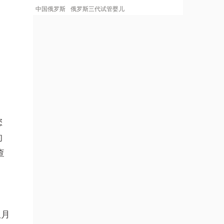
中国俄罗斯
俄罗斯三代试管婴儿
您
的
查
从月