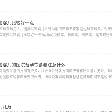
管婴儿比较好一点
术越来越先进，选择试管婴儿进行助孕的不孕不育家庭也越来越多。今天
医院做试管婴儿比较好一点?成功的受精率，着床率，活产率，是直观判
标。虽然数据披露多来自自己医院的数据...
管婴儿的医院备孕饮食要注意什么
间需要注意的方面有很多，从衣食住行各方面都应该有所注意，另外，备
的健康来说有着重要的作用，所以说准妈妈和准爸爸在备孕期间不是说所
是饮食方面应该注意一些营养的搭配。那...
儿几万