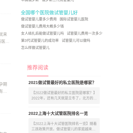
中国俄罗斯
俄罗斯三代试管婴儿
全国哪个医院做试管婴儿好
做试管婴儿要多少费用
国际试管婴儿医院
做试管婴儿费用大概多少钱
女人结扎后能做试管婴儿吗
试管婴儿费用一次多少
就来
第3代试管婴儿的成功率
试管婴儿可以做吗
断医院
怎么样做试管婴儿
推荐阅读
2021做试管最好的私立医院是哪家？
孕期
有的
【2022做试管最好的私立医院是哪家？】
2022年，还有几天就是立冬了，北方的天
气实
2022上海十大试管医院排名一览
【2022上海十大试管医院排名一览】随着
三孩政策开放，做试管婴儿的家庭越来越