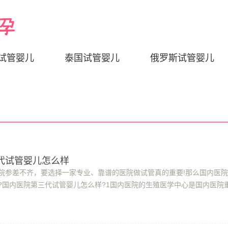
试管婴儿
泰国试管婴儿
俄罗斯试管婴儿
代试管婴儿怎么样
院参差不齐，要选择一家专业、靠谱的医院做试管真的重要!那么国内医
?国内医院第三代试管婴儿怎么样?1国内医院的生殖医学中心是国内医院
获得国家卫生部批准开展人类辅助生育技...