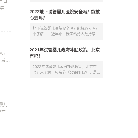
有自
多，
等;这
2022地下试管婴儿医院安全吗？能放
心去吗？
地下试管婴儿医院安全吗？能放心去吗？
来了解——近年来，我国结婚人数持续减
少
2021年试管婴儿政府补贴政策，北京
大，
有吗？
儿最好
2022年试管婴儿政府补贴政策，北京有
吗？来了解：母亲节（other's ay），是一
个感
婴儿
现在做