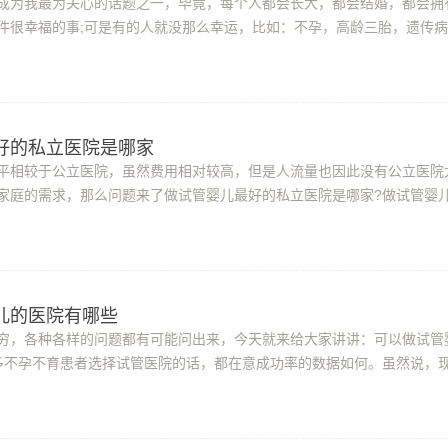
成为我最为关心的话题之一，毕竟，每个人都会长大，都会结婚，都会拥
件很幸福的事;可是有的人就没那么幸运，比如：不孕，高龄三胎，遗传病
，遇到生育困难，可以考虑一下试管婴...
好的私立医院是哪家
平相较于公立医院，虽然费用相对较高，但是人流量也因此没有公立医院
家庭的需求，那么问题来了做试管婴儿最好的私立医院是哪家?做试管婴
目前做试管婴儿比较知名的私立医院有好...
儿的医院有哪些
穷，各种各样的问题都有可能问出来，今天就来给大家讲讲：可以做试管
多不孕不育患者选择试管医院的话，都在意成功率的数据如何。虽然说，
构非常多，但在选择医院的时候，一些医...