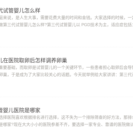
代试管婴儿怎么样
庭来说，是人生大事，需要花费大量的时间和金钱。大家选择的时候，一
做第三代试管婴儿怎么样?第三代试管婴儿以 PGD技术为主，适应症包括
如脆性X染色体综合征)2单基因遗传病(常染色...
儿在医院取卵后怎样调养卵巢
重要基础，而取卵是试管婴儿的一个关键环节，一些患者担心取卵后会导
卵巢，于是成为了大家比较关心的话题。今天就举例给大家讲讲：第三代
样调养卵巢?女性身体上的卵子是非常有...
管婴儿医院是哪家
选择医院喜欢根据排名进行选择，这不失为一个排除筛查的好方法，那排
是哪家?现在大大小小的医院参差不齐，要选择一家专业、靠谱的医院做
怀孕想要做试管的姐妹我是建议选择机构...